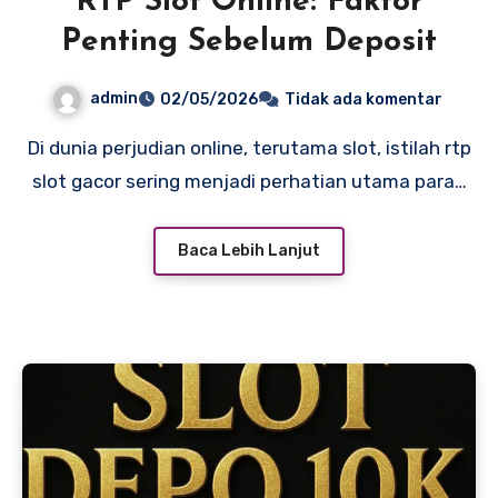
RTP Slot Online: Faktor
Penting Sebelum Deposit
admin
02/05/2026
Tidak ada komentar
Di dunia perjudian online, terutama slot, istilah rtp
slot gacor sering menjadi perhatian utama para…
Baca Lebih Lanjut