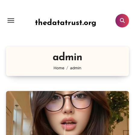
Lewati
ke
konten
thedatatrust.org
admin
Home
admin