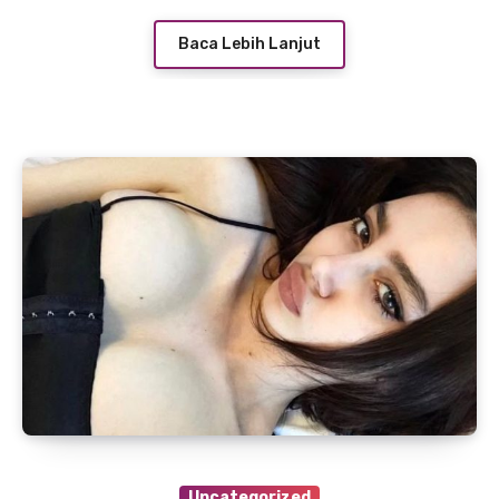
Baca Lebih Lanjut
Uncategorized