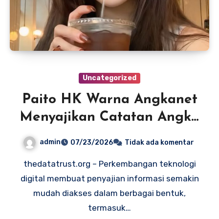
Uncategorized
Paito HK Warna Angkanet
Menyajikan Catatan Angka
dengan Tampilan Digital
admin
07/23/2026
Tidak ada komentar
yang Lebih Lengkap
thedatatrust.org – Perkembangan teknologi
digital membuat penyajian informasi semakin
mudah diakses dalam berbagai bentuk,
termasuk…