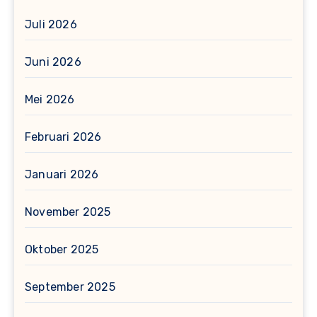
Juli 2026
Juni 2026
Mei 2026
Februari 2026
Januari 2026
November 2025
Oktober 2025
September 2025