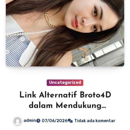
Uncategorized
Link Alternatif Broto4D
dalam Mendukung
Stabilitas Koneksi pada
admin
07/06/2026
Tidak ada komentar
Platform Berbasis Web