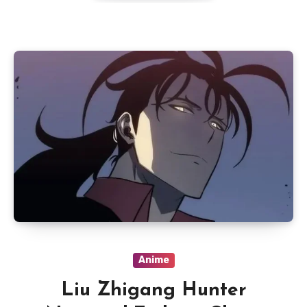
Anime
Liu Zhigang Hunter