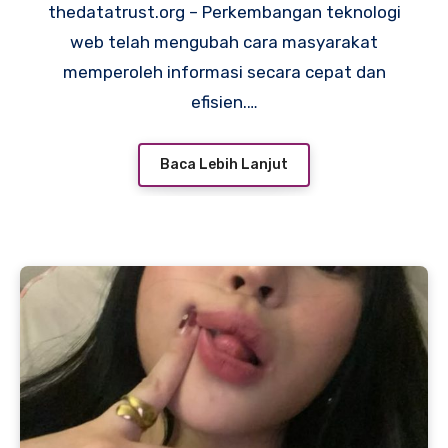
thedatatrust.org – Perkembangan teknologi
web telah mengubah cara masyarakat
memperoleh informasi secara cepat dan
efisien.…
Baca Lebih Lanjut