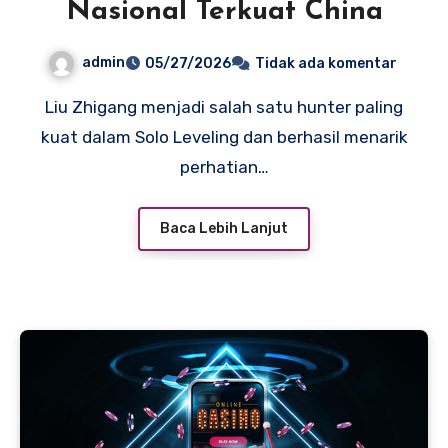
Nasional Terkuat China
admin
05/27/2026
Tidak ada komentar
Liu Zhigang menjadi salah satu hunter paling
kuat dalam Solo Leveling dan berhasil menarik
perhatian…
Baca Lebih Lanjut