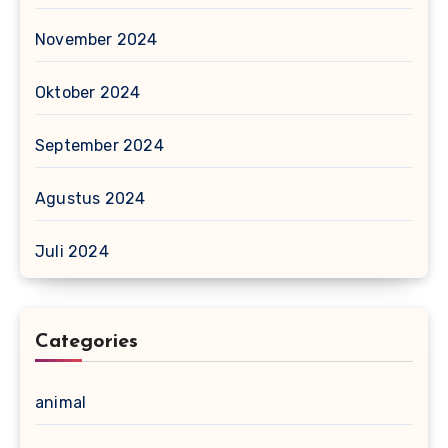
November 2024
Oktober 2024
September 2024
Agustus 2024
Juli 2024
Categories
animal