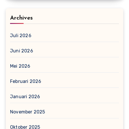
Archives
Juli 2026
Juni 2026
Mei 2026
Februari 2026
Januari 2026
November 2025
Oktober 2025