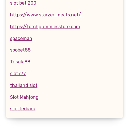
slot bet 200
https://www.starzer-meats.net/
https://torchgummiesstore.com
spaceman
sbobet88
Trisula88
slot777
thailand slot
Slot Mahjong
slot terbaru