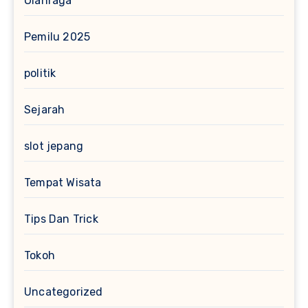
Olahraga
Pemilu 2025
politik
Sejarah
slot jepang
Tempat Wisata
Tips Dan Trick
Tokoh
Uncategorized