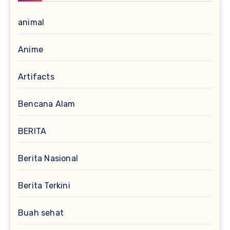
animal
Anime
Artifacts
Bencana Alam
BERITA
Berita Nasional
Berita Terkini
Buah sehat