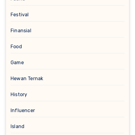
Festival
Finansial
Food
Game
Hewan Ternak
History
Influencer
Island