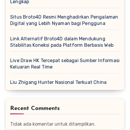
Lengkap
Situs Broto4D Resmi Menghadirkan Pengalaman
Digital yang Lebih Nyaman bagi Pengguna
Link Alternatif Broto4D dalam Mendukung
Stabilitas Koneksi pada Platform Berbasis Web
Live Draw HK Tercepat sebagai Sumber Informasi
Keluaran Real Time
Liu Zhigang Hunter Nasional Terkuat China
Recent Comments
Tidak ada komentar untuk ditampilkan.