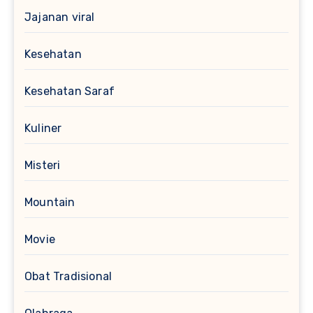
Jajanan viral
Kesehatan
Kesehatan Saraf
Kuliner
Misteri
Mountain
Movie
Obat Tradisional