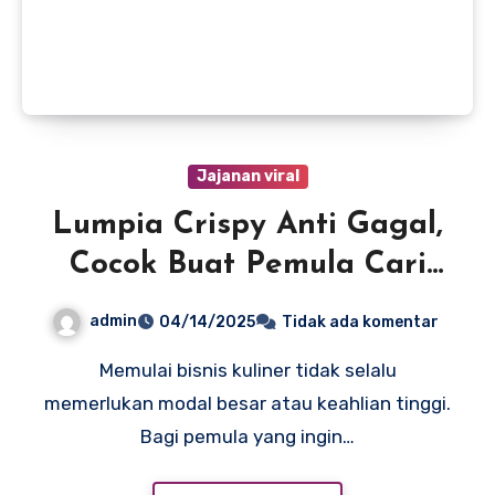
Jajanan viral
Lumpia Crispy Anti Gagal,
Cocok Buat Pemula Cari
Cuan
admin
04/14/2025
Tidak ada komentar
Memulai bisnis kuliner tidak selalu
memerlukan modal besar atau keahlian tinggi.
Bagi pemula yang ingin…