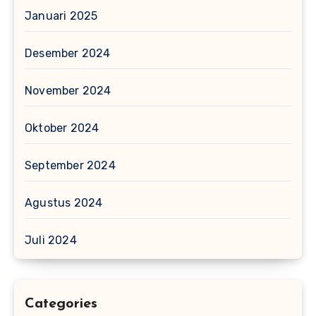
Januari 2025
Desember 2024
November 2024
Oktober 2024
September 2024
Agustus 2024
Juli 2024
Categories