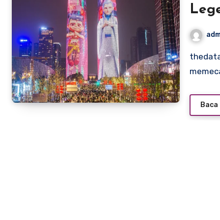
Lege
Nega
adm
Bara
thedatatrust – Film animasi Tiongkok yang telah
memecah
Baca 