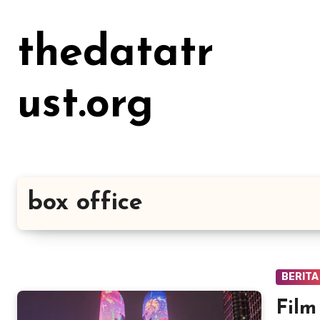
Lewati
ke
thedatatr
konten
ust.org
box office
BERITA
Film