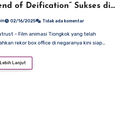
nd of Deification” Sukses di
ranya, Kini Tayang di Bioskop
in
02/16/2025
Tidak ada komentar
t
kan rekor box office di negaranya kini siap…
Lebih Lanjut