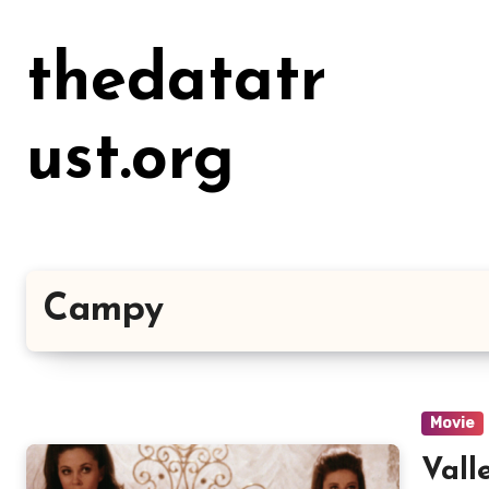
Lewati
ke
thedatatr
konten
ust.org
Campy
Movie
Vall