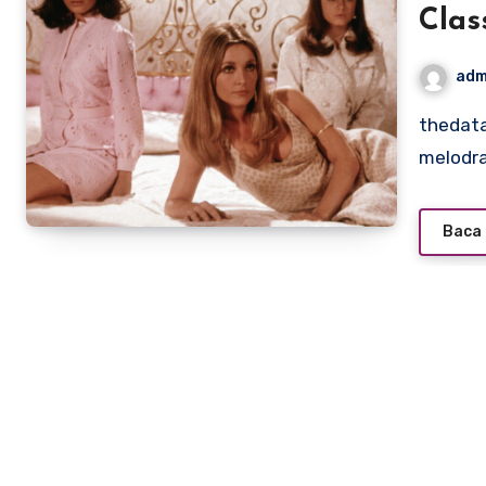
Clas
adm
thedatatrust.org – Valley of the Dolls (1967) is a campy
melodra
Baca 