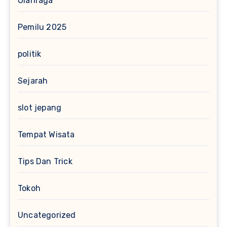
Olahraga
Pemilu 2025
politik
Sejarah
slot jepang
Tempat Wisata
Tips Dan Trick
Tokoh
Uncategorized