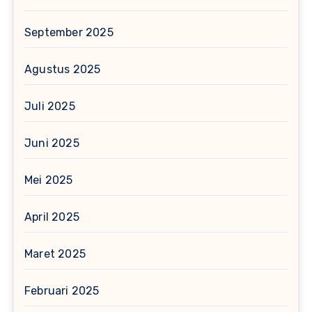
September 2025
Agustus 2025
Juli 2025
Juni 2025
Mei 2025
April 2025
Maret 2025
Februari 2025