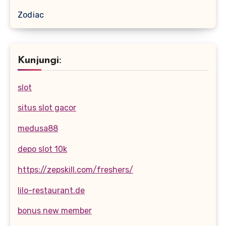
Zodiac
Kunjungi:
slot
situs slot gacor
medusa88
depo slot 10k
https://zepskill.com/freshers/
lilo-restaurant.de
bonus new member