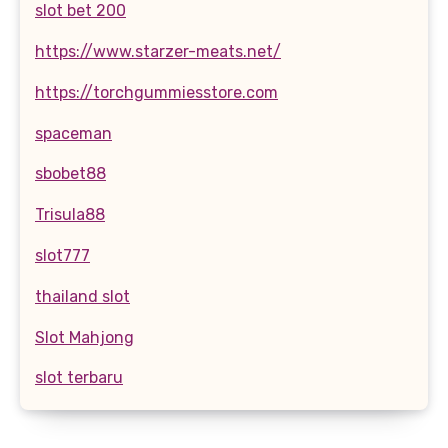
slot bet 200
https://www.starzer-meats.net/
https://torchgummiesstore.com
spaceman
sbobet88
Trisula88
slot777
thailand slot
Slot Mahjong
slot terbaru