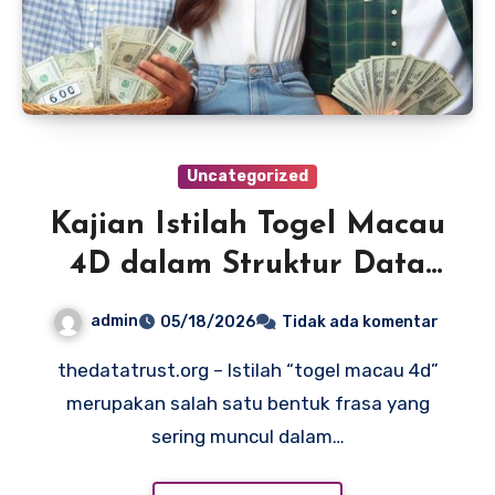
Uncategorized
Kajian Istilah Togel Macau
4D dalam Struktur Data
dan Pencarian Online
admin
05/18/2026
Tidak ada komentar
thedatatrust.org – Istilah “togel macau 4d”
merupakan salah satu bentuk frasa yang
sering muncul dalam…