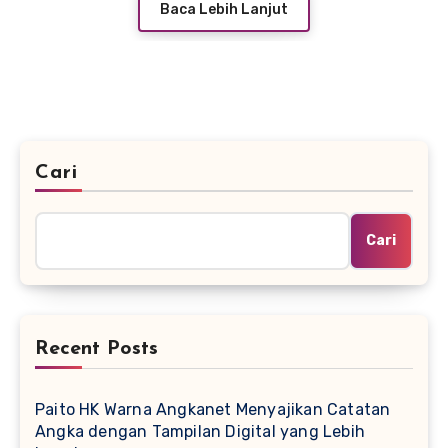
Baca Lebih Lanjut
Cari
Cari
Recent Posts
Paito HK Warna Angkanet Menyajikan Catatan
Angka dengan Tampilan Digital yang Lebih