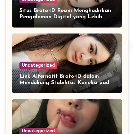
Situs Broto4D Resmi Menghadirkan
Pengalaman Digital yang Lebih
Nyaman bagi Pengguna
Uncategorized
Link Alternatif Broto4D dalam
Mendukung Stabilitas Koneksi pada
Platform Berbasis Web
Uncategorized