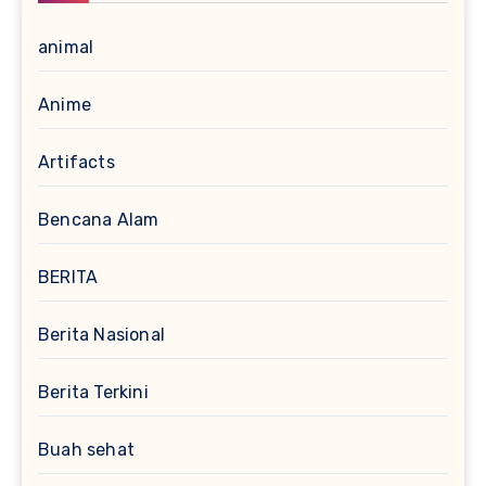
animal
Anime
Artifacts
Bencana Alam
BERITA
Berita Nasional
Berita Terkini
Buah sehat