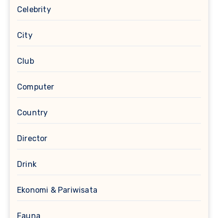
Celebrity
City
Club
Computer
Country
Director
Drink
Ekonomi & Pariwisata
Fauna