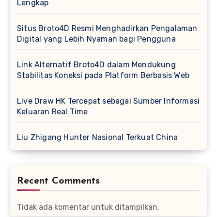
Lengkap
Situs Broto4D Resmi Menghadirkan Pengalaman
Digital yang Lebih Nyaman bagi Pengguna
Link Alternatif Broto4D dalam Mendukung
Stabilitas Koneksi pada Platform Berbasis Web
Live Draw HK Tercepat sebagai Sumber Informasi
Keluaran Real Time
Liu Zhigang Hunter Nasional Terkuat China
Recent Comments
Tidak ada komentar untuk ditampilkan.