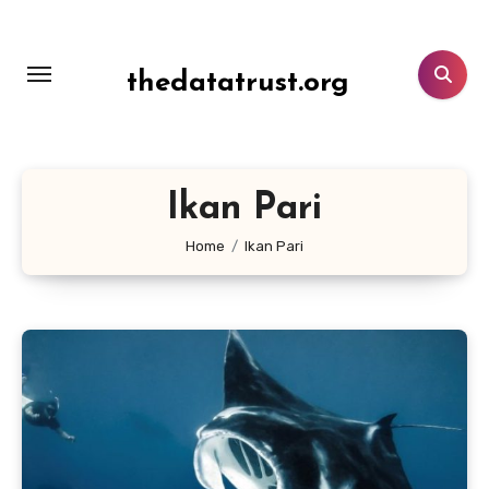
Lewati
ke
konten
thedatatrust.org
Ikan Pari
Home
Ikan Pari