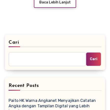
Baca Lebih Lanjut
Cari
Cari
Recent Posts
Paito HK Warna Angkanet Menyajikan Catatan
Angka dengan Tampilan Digital yang Lebih