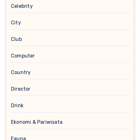
Celebrity
City
Club
Computer
Country
Director
Drink
Ekonomi & Pariwisata
Fauna