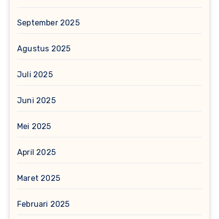
September 2025
Agustus 2025
Juli 2025
Juni 2025
Mei 2025
April 2025
Maret 2025
Februari 2025