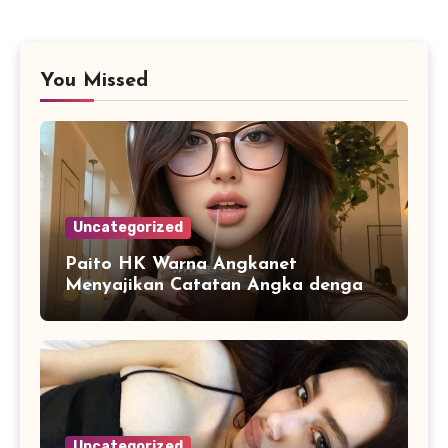
You Missed
Uncategorized
Paito HK Warna Angkanet
Menyajikan Catatan Angka dengan
Tampilan Digital yang Lebih
Lengkap
Uncategorized