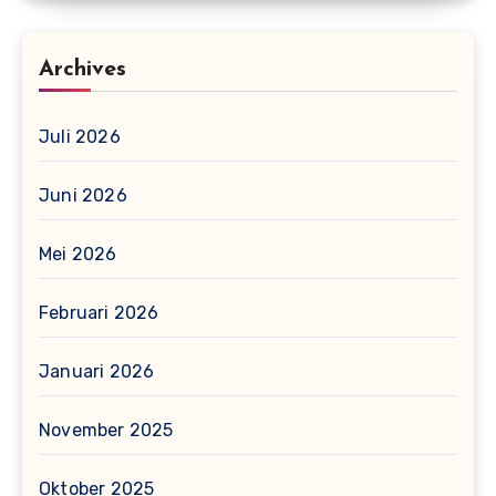
Archives
Juli 2026
Juni 2026
Mei 2026
Februari 2026
Januari 2026
November 2025
Oktober 2025