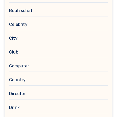
Buah sehat
Celebrity
City
Club
Computer
Country
Director
Drink