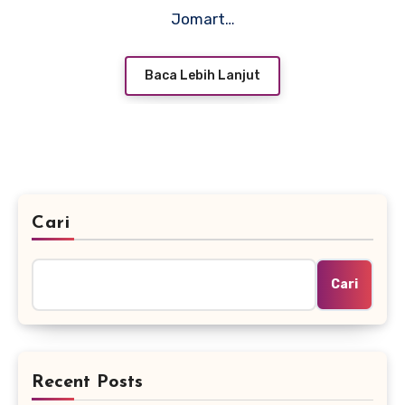
Jomart…
Baca Lebih Lanjut
Cari
Cari
Recent Posts