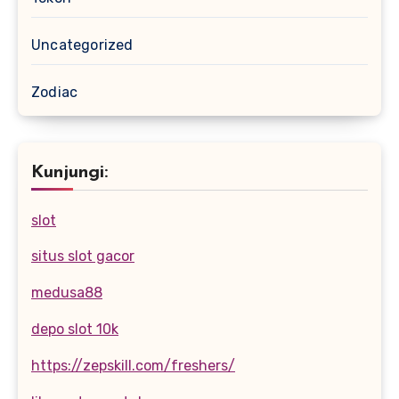
Uncategorized
Zodiac
Kunjungi:
slot
situs slot gacor
medusa88
depo slot 10k
https://zepskill.com/freshers/