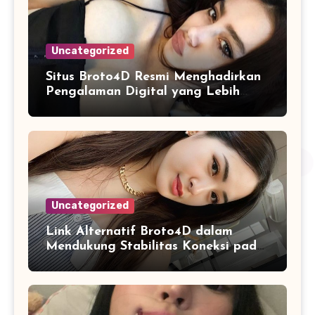
Uncategorized
Situs Broto4D Resmi Menghadirkan
Pengalaman Digital yang Lebih
Nyaman bagi Pengguna
Uncategorized
Link Alternatif Broto4D dalam
Mendukung Stabilitas Koneksi pada
Platform Berbasis Web