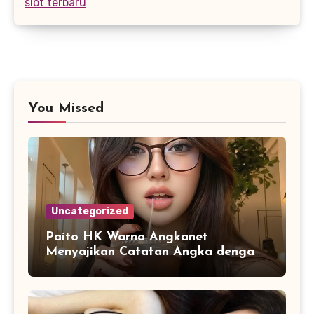
slot terbaru
You Missed
Uncategorized
Paito HK Warna Angkanet
Menyajikan Catatan Angka dengan
Tampilan Digital yang Lebih
Lengkap