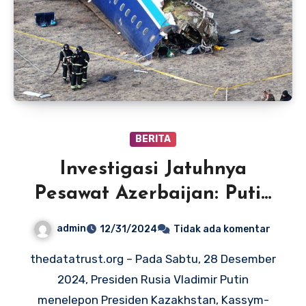
BERITA
Investigasi Jatuhnya
Pesawat Azerbaijan: Putin
Telepon Presiden
admin
12/31/2024
Tidak ada komentar
Kazakhstan
thedatatrust.org – Pada Sabtu, 28 Desember
2024, Presiden Rusia Vladimir Putin
menelepon Presiden Kazakhstan, Kassym-