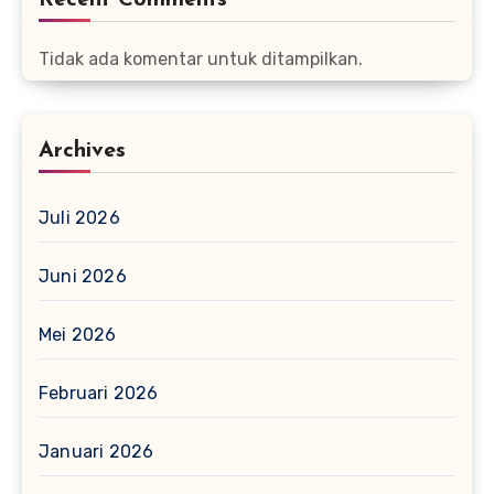
Tidak ada komentar untuk ditampilkan.
Archives
Juli 2026
Juni 2026
Mei 2026
Februari 2026
Januari 2026