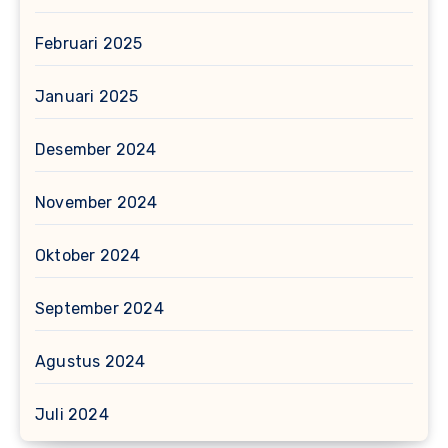
Februari 2025
Januari 2025
Desember 2024
November 2024
Oktober 2024
September 2024
Agustus 2024
Juli 2024