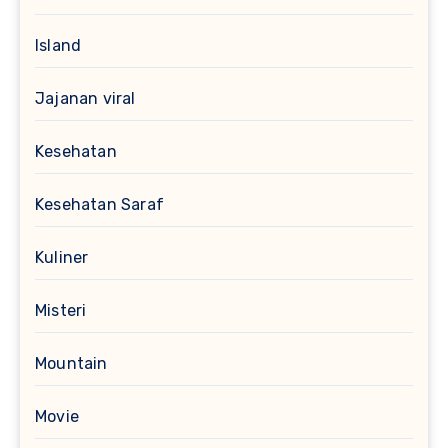
Island
Jajanan viral
Kesehatan
Kesehatan Saraf
Kuliner
Misteri
Mountain
Movie