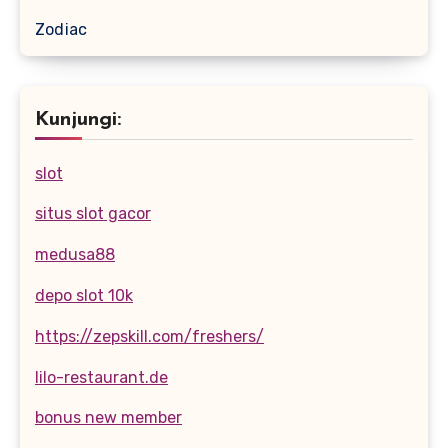
Zodiac
Kunjungi:
slot
situs slot gacor
medusa88
depo slot 10k
https://zepskill.com/freshers/
lilo-restaurant.de
bonus new member