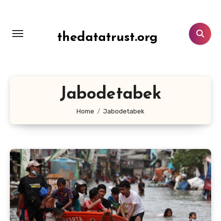
Lewati
ke
konten
thedatatrust.org
Jabodetabek
Home
Jabodetabek