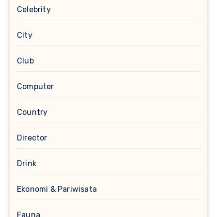
Celebrity
City
Club
Computer
Country
Director
Drink
Ekonomi & Pariwisata
Fauna