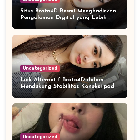
Situs Broto4D Resmi Menghadirkan
Pengalaman Digital yang Lebih
Nyaman bagi Pengguna
Uncategorized
Link Alternatif Broto4D dalam
Mendukung Stabilitas Koneksi pada
Platform Berbasis Web
Uncategorized