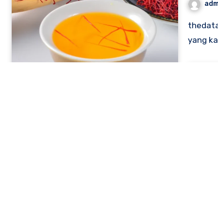
adm
thedatatrust.org – Uni Emirat Arab (UAE) adalah negara
yang ka
Baca 