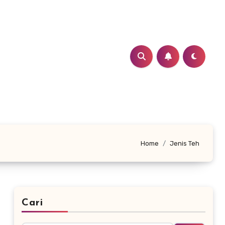
Home
Jenis Teh
Cari