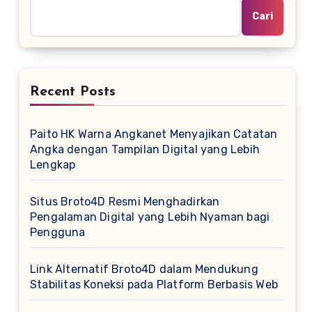
Cari
Recent Posts
Paito HK Warna Angkanet Menyajikan Catatan
Angka dengan Tampilan Digital yang Lebih
Lengkap
Situs Broto4D Resmi Menghadirkan
Pengalaman Digital yang Lebih Nyaman bagi
Pengguna
Link Alternatif Broto4D dalam Mendukung
Stabilitas Koneksi pada Platform Berbasis Web