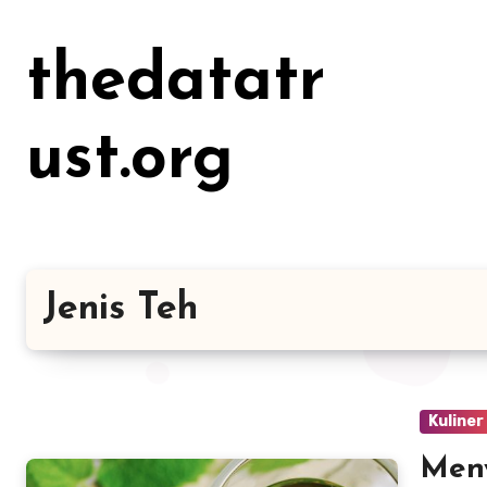
Lewati
ke
thedatatr
konten
ust.org
Jenis Teh
Kuliner
Meny