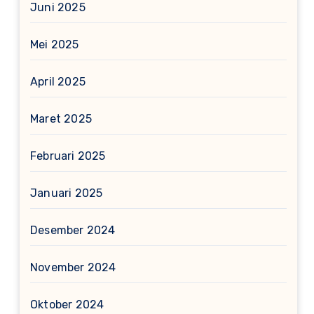
Juni 2025
Mei 2025
April 2025
Maret 2025
Februari 2025
Januari 2025
Desember 2024
November 2024
Oktober 2024