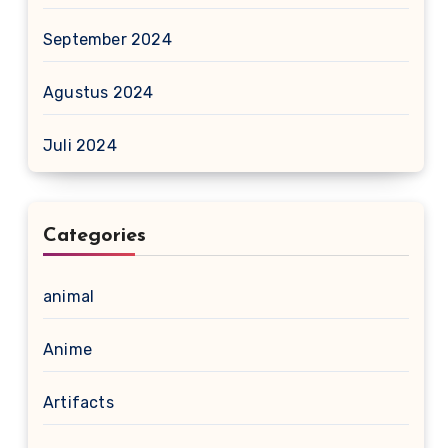
September 2024
Agustus 2024
Juli 2024
Categories
animal
Anime
Artifacts