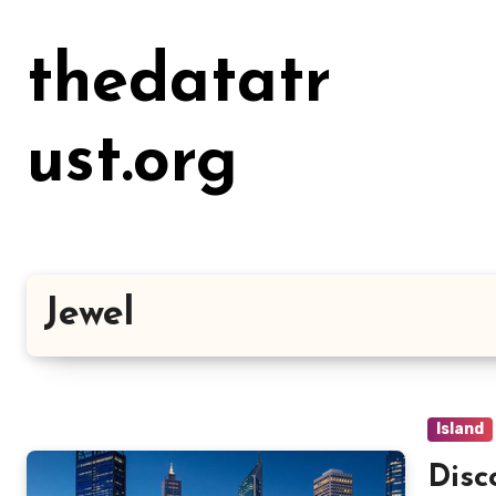
Lewati
ke
thedatatr
konten
ust.org
Jewel
Island
Disc