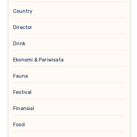
Country
Director
Drink
Ekonomi & Pariwisata
Fauna
Festival
Finansial
Food