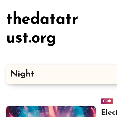
Lewati
ke
thedatatr
konten
ust.org
Night
Club
Elec