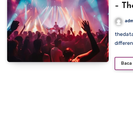
– Th
adm
thedatatrust.org – Stepping into a club is like entering a
differe
Baca 