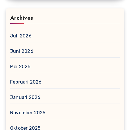
Archives
Juli 2026
Juni 2026
Mei 2026
Februari 2026
Januari 2026
November 2025
Oktober 2025