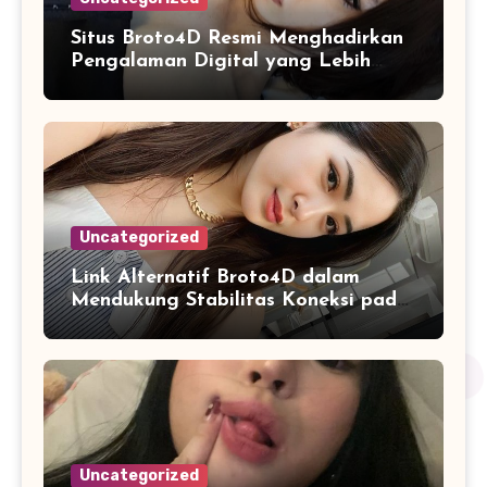
Situs Broto4D Resmi Menghadirkan
Pengalaman Digital yang Lebih
Nyaman bagi Pengguna
Uncategorized
Link Alternatif Broto4D dalam
Mendukung Stabilitas Koneksi pada
Platform Berbasis Web
Uncategorized