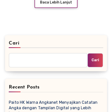
Baca Lebih Lanjut
Cari
Cari
Recent Posts
Paito HK Warna Angkanet Menyajikan Catatan
Angka dengan Tampilan Digital yang Lebih