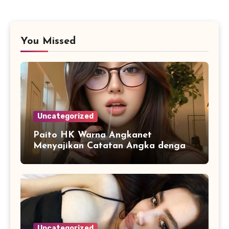
You Missed
Uncategorized
Paito HK Warna Angkanet
Menyajikan Catatan Angka dengan
Tampilan Digital yang Lebih
Lengkap
Uncategorized