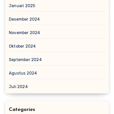
Januari 2025
Desember 2024
November 2024
Oktober 2024
September 2024
Agustus 2024
Juli 2024
Categories