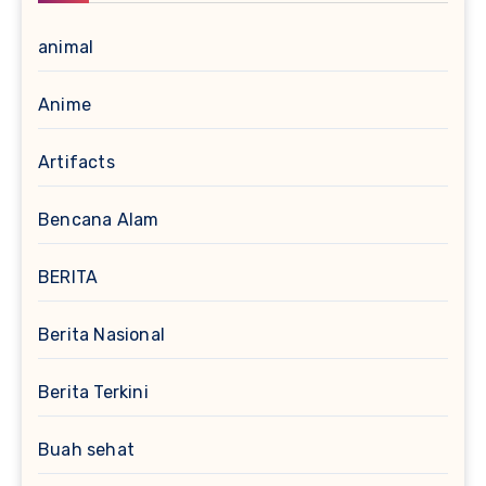
animal
Anime
Artifacts
Bencana Alam
BERITA
Berita Nasional
Berita Terkini
Buah sehat