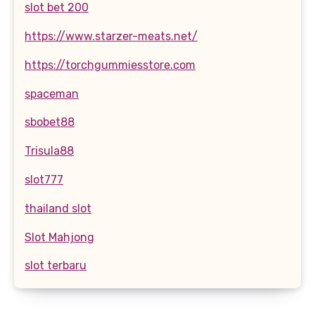
slot bet 200
https://www.starzer-meats.net/
https://torchgummiesstore.com
spaceman
sbobet88
Trisula88
slot777
thailand slot
Slot Mahjong
slot terbaru