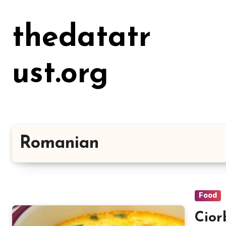
Lewati
ke
thedatatr
konten
ust.org
Romanian
Food
Cior