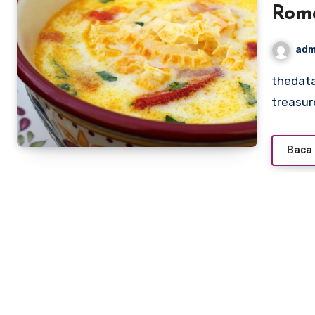
Roma
Trad
adm
thedatatrust.org – Ciorbă de burtă, a Romanian culinary
treasur
Baca 