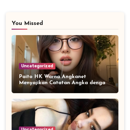
You Missed
Uncategorized
Paito HK Warna Angkanet
Menyajikan Catatan Angka dengan
Tampilan Digital yang Lebih
Lengkap
Uncategorized