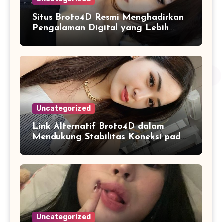
Situs Broto4D Resmi Menghadirkan
Pengalaman Digital yang Lebih
Nyaman bagi Pengguna
Uncategorized
Link Alternatif Broto4D dalam
Mendukung Stabilitas Koneksi pada
Platform Berbasis Web
Uncategorized