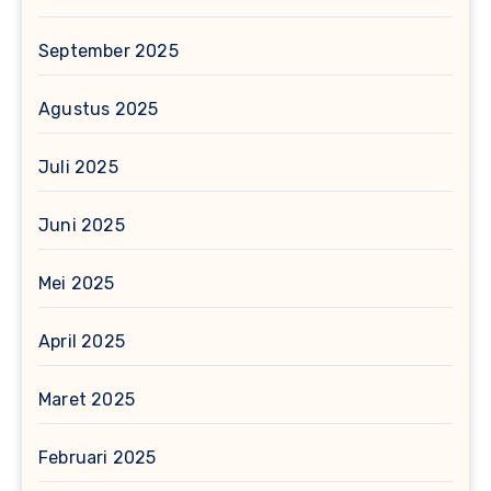
September 2025
Agustus 2025
Juli 2025
Juni 2025
Mei 2025
April 2025
Maret 2025
Februari 2025