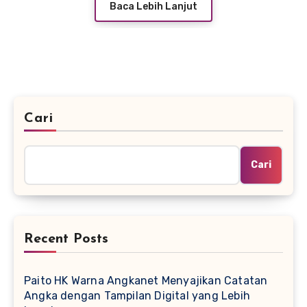
Baca Lebih Lanjut
Cari
Cari
Recent Posts
Paito HK Warna Angkanet Menyajikan Catatan
Angka dengan Tampilan Digital yang Lebih