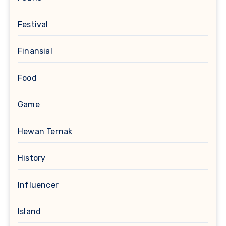
Festival
Finansial
Food
Game
Hewan Ternak
History
Influencer
Island