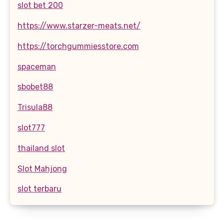
slot bet 200
https://www.starzer-meats.net/
https://torchgummiesstore.com
spaceman
sbobet88
Trisula88
slot777
thailand slot
Slot Mahjong
slot terbaru