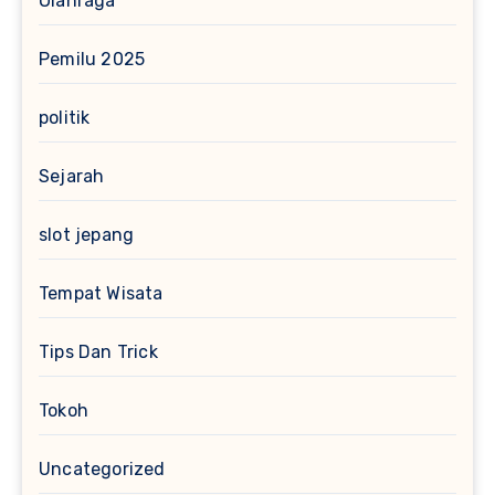
Olahraga
Pemilu 2025
politik
Sejarah
slot jepang
Tempat Wisata
Tips Dan Trick
Tokoh
Uncategorized