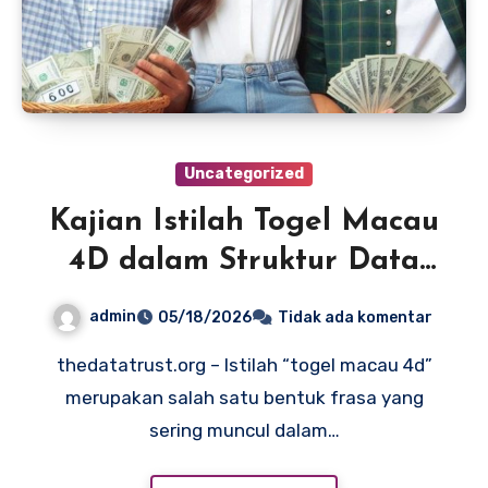
Uncategorized
Kajian Istilah Togel Macau
4D dalam Struktur Data
dan Pencarian Online
admin
05/18/2026
Tidak ada komentar
thedatatrust.org – Istilah “togel macau 4d”
merupakan salah satu bentuk frasa yang
sering muncul dalam…