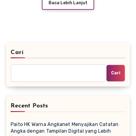
Baca Lebih Lanjut
Cari
Cari
Recent Posts
Paito HK Warna Angkanet Menyajikan Catatan
Angka dengan Tampilan Digital yang Lebih