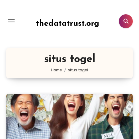
Lewati
ke
konten
thedatatrust.org
situs togel
Home
situs togel