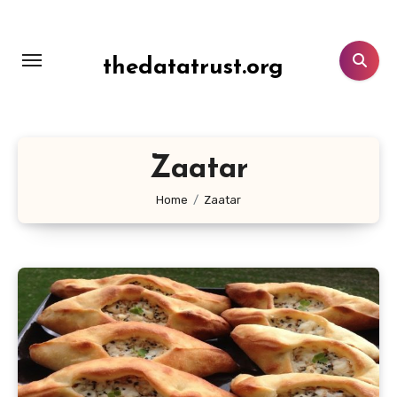
Lewati
ke
konten
thedatatrust.org
Zaatar
Home
Zaatar