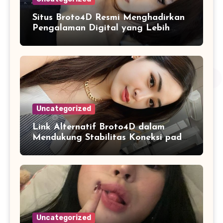
Situs Broto4D Resmi Menghadirkan
Pengalaman Digital yang Lebih
Nyaman bagi Pengguna
Uncategorized
Link Alternatif Broto4D dalam
Mendukung Stabilitas Koneksi pada
Platform Berbasis Web
Uncategorized