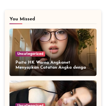
You Missed
Uncategorized
Paito HK Warna Angkanet
Menyajikan Catatan Angka dengan
Tampilan Digital yang Lebih
Lengkap
Uncategorized