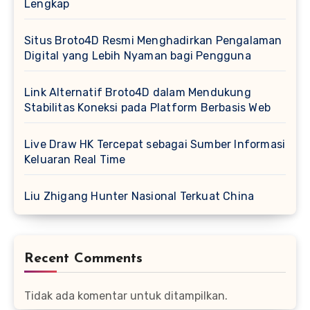
Lengkap
Situs Broto4D Resmi Menghadirkan Pengalaman
Digital yang Lebih Nyaman bagi Pengguna
Link Alternatif Broto4D dalam Mendukung
Stabilitas Koneksi pada Platform Berbasis Web
Live Draw HK Tercepat sebagai Sumber Informasi
Keluaran Real Time
Liu Zhigang Hunter Nasional Terkuat China
Recent Comments
Tidak ada komentar untuk ditampilkan.