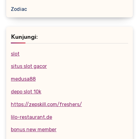
Zodiac
Kunjungi:
slot
situs slot gacor
medusa88
depo slot 10k
https://zepskill.com/freshers/
lilo-restaurant.de
bonus new member