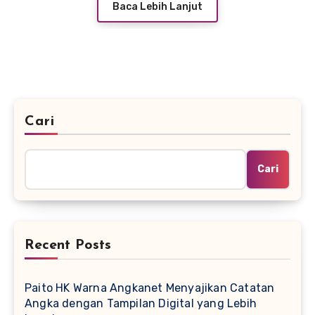
Baca Lebih Lanjut
Cari
Cari
Recent Posts
Paito HK Warna Angkanet Menyajikan Catatan
Angka dengan Tampilan Digital yang Lebih