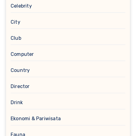
Celebrity
City
Club
Computer
Country
Director
Drink
Ekonomi & Pariwisata
Fauna