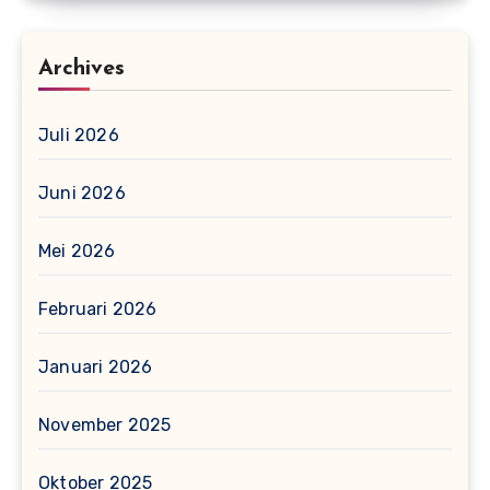
Archives
Juli 2026
Juni 2026
Mei 2026
Februari 2026
Januari 2026
November 2025
Oktober 2025