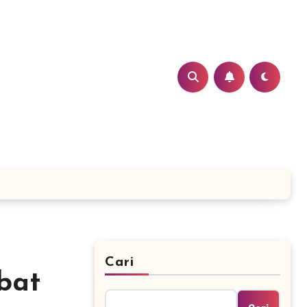
Cari
bat