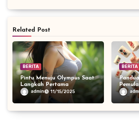
Related Post
BERITA
BERITA
Pintu Menuju Olympus Saat
Pandua
Langkah Pertama
Pemula
Mahjong
admin
adm
11/15/2025
dan Ti