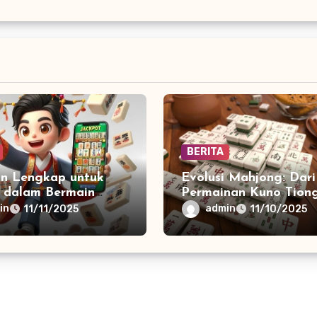
BERITA
n Lengkap untuk
Evolusi Mahjong: Dari
 dalam Bermain
Permainan Kuno Tion
: Aturan, Strategi,
Hingga Populer di Er
in
admin
11/11/2025
11/10/2025
ps Menang
Modern